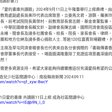
閱讀影響力
「愛的書庫共讀館」2024年9月11日上午隆重舉行上樑典禮，
、教育處副處長吳美玲代表出席致意，立委馬文君、游顥、羅美
里長，前考試院院長黃榮村、前教育部長曾志朗、基金會董監事
根、中華民國總會長賴文針、副總會長陳志峰，國際同濟會南投
曾永椿、簡會長及諸多社團會長、校長、院長、家長會長、律師
層和地方仕紳及諸多善心捐款人士…等逾120位嘉賓到場觀禮，
主席及草屯同濟會楊會長也代表來自各分會捐贈的「書箱傳書香
金會廖董事長代表接受。，場面圓滿隆重除了見證這項意義深遠
斐然！
仍需更多資源支持，希望大家能夠持續響應這份充滿愛與希望的
兒少社區閱讀中心｜南投縣政新聞 2024.09.11
com/watch?v=qf_xyw-8wcY
11日愛的書庫 共讀館11日上樑 成為社區閱讀中心
com/watch?v=IEdjb9N_l_0