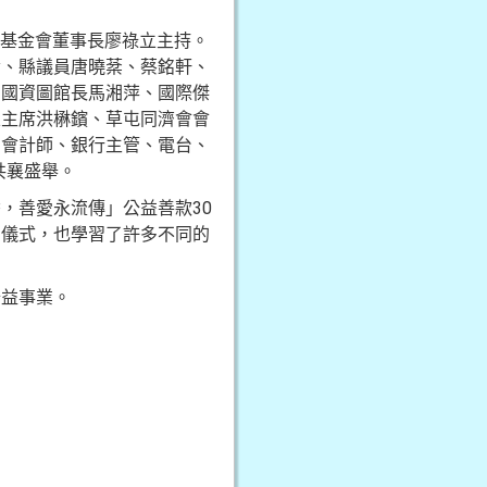
由基金會董事長廖祿立主持。
玲、縣議員唐曉棻、蔡銘軒、
，國資圖館長馬湘萍、國際傑
區主席洪楙鑌、草屯同濟會會
、會計師、銀行主管、電台、
共襄盛舉。
，善愛永流傳」公益善款30
的儀式，也學習了許多不同的
公益事業。