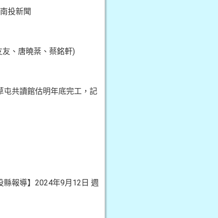
程 南投新聞
林友友、唐曉棻、蔡銘軒)
借閱，草屯共讀館估明年底完工，記
報導】2024年9月12日 週