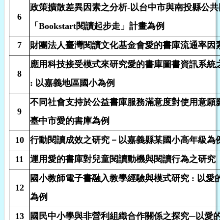
政策擴散差異因素之分析-以台中市與南投縣公共
6
「Bookstart閱讀起步走」計畫為例
7
財團法人臺灣閱讀文化基金會愛的書庫流通率因
應用科技接受模式來研究愛的書庫圖書資訊系統
8
: 以嘉義地區國小為例
不同社會支持於公益書庫服務滿意度對使用意願影響
9
臺中市愛的書庫為例
10
行動閱讀成效之研究－以嘉義縣某國小高年級為
11
運用愛的書庫對兒童閱讀動機與閱讀行為之研究
國小教師電子書融入教學經驗與模式研究 : 以愛
12
為例
13
國民中小學與非營利組織合作關係之探究─以愛