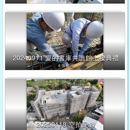
20240911 愛的書庫共讀館上樑典禮
6張相片
20250118 空拍紀錄