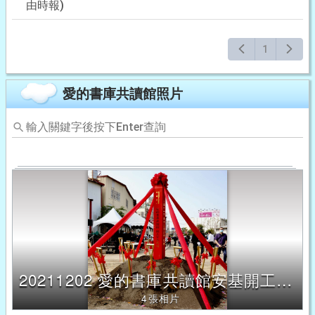
由時報)
1
愛的書庫共讀館照片
輸
入
關
鍵
字
後
按
下
Enter
查
詢，
20211202 愛的書庫共讀館安基開工典禮
下
方
4張相片
內