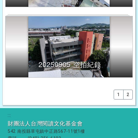
4張相片
20250905 空拍紀錄
6張相片
1
2
:::
財團法人台灣閱讀文化基金會
542 南投縣草屯鎮中正路567-11號1樓