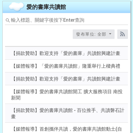
愛的書庫共讀館
輸
入
標
發布單位: 全部
題、
RS
關
鍵
【捐款贊助】歡迎支持「愛的書庫」共讀館興建計畫
字
後
【媒體報導】「愛的書庫共讀館」隆重舉行上樑典禮
按
下
【捐款贊助】歡迎支持「愛的書庫」共讀館興建計畫
Enter
查
【媒體報導】愛的書庫共讀館開工 擴大服務項目 南投
詢
新聞
【捐款贊助】愛的書庫共讀館 - 百位推手、共讀磐石計
畫
【媒體報導】首創攜伴共讀，愛的書庫共讀館動土(自