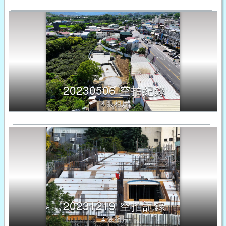
容
將
改
變
20230506 空拍紀錄
4張相片
20231219 空拍記錄
4張相片