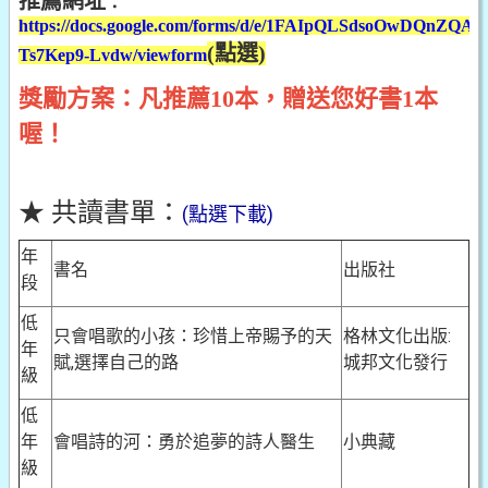
推薦網址
：
https://docs.google.com/forms/d/e/1FAIpQLSdsoOwDQnZ
(點選)
Ts7Kep9-Lvdw/viewform
獎勵方案：凡推薦10本，贈送您好書1本
喔！
★ 共讀書單：
(點選下載)
年
書名
出版社
段
低
只會唱歌的小孩：珍惜上帝賜予的天
格林文化出版:
年
賦,選擇自己的路
城邦文化發行
級
低
年
會唱詩的河：勇於追夢的詩人醫生
小典藏
級