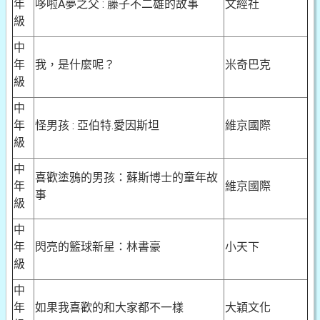
年
哆啦A夢之父 : 藤子不二雄的故事
文經社
級
中
年
我，是什麼呢？
米奇巴克
級
中
年
怪男孩 : 亞伯特.愛因斯坦
維京國際
級
中
喜歡塗鴉的男孩：蘇斯博士的童年故
年
維京國際
事
級
中
年
閃亮的籃球新星：林書豪
小天下
級
中
年
如果我喜歡的和大家都不一樣
大穎文化