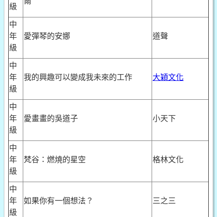
爾
級
中
年
愛彈琴的安娜
道聲
級
中
年
我的興趣可以變成我未來的工作
大穎文化
級
中
年
愛畫畫的吳道子
小天下
級
中
年
梵谷：燃燒的星空
格林文化
級
中
年
如果你有一個想法？
三之三
級