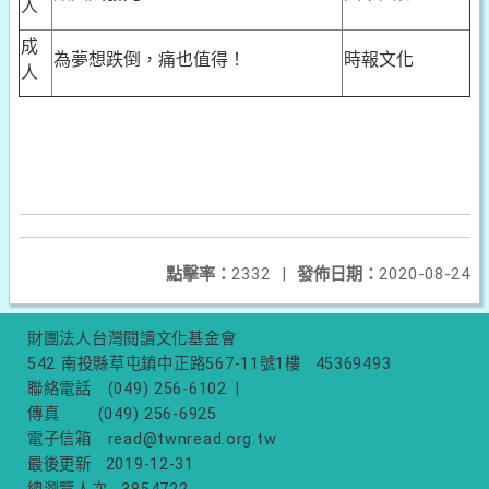
人
成
為夢想跌倒，痛也值得！
時報文化
人
點擊率：
2332
|
發佈日期：
2020-08-24
財團法人台灣閱讀文化基金會
542 南投縣草屯鎮中正路567-11號1樓
45369493
聯絡電話
(049) 256-6102
|
傳真
(049) 256-6925
電子信箱
read@twnread.org.tw
最後更新
2019-12-31