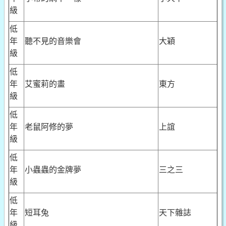
級
低
年
聽不見的音樂會
大穎
級
低
年
艾蜜莉的畫
東方
級
低
年
老鼠阿修的夢
上誼
級
低
年
小蟲蟲的金牌夢
三之三
級
低
年
短耳兔
天下雜誌
級