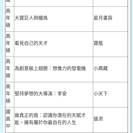
高
年
大寶巨人倒楣鳥
星月書房
級
高
年
看見自己的天才
寶瓶
級
高
年
為創意裝上翅膀：想像力的發電機
小典藏
級
高
年
堅持夢想的大導演：李安
小天下
級
國
做真正的我：認識你潛在的天賦才
高
遠流
能，擁有屬於你最自在的人生
中