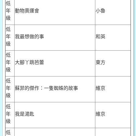
低
年
動物奧運會
小魯
級
低
年
我最想做的事
和英
級
低
年
大腳丫跳芭蕾
東方
級
低
年
蘇菲的傑作：一隻蜘蛛的故事
維京
級
低
年
我是湯匙
維京
級
低