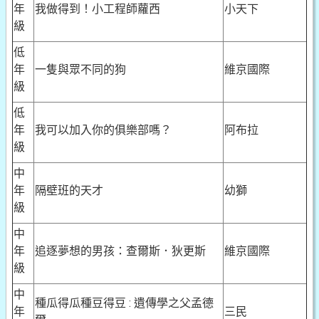
年
我做得到！小工程師蘿西
小天下
級
低
年
一隻與眾不同的狗
維京國際
級
低
年
我可以加入你的俱樂部嗎？
阿布拉
級
中
年
隔壁班的天才
幼獅
級
中
年
追逐夢想的男孩：查爾斯．狄更斯
維京國際
級
中
種瓜得瓜種豆得豆 : 遺傳學之父孟德
年
三民