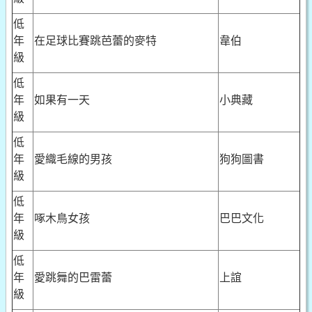
低
年
在足球比賽跳芭蕾的麥特
韋伯
級
低
年
如果有一天
小典藏
級
低
年
愛織毛線的男孩
狗狗圖書
級
低
年
啄木鳥女孩
巴巴文化
級
低
年
愛跳舞的巴雷蕾
上誼
級