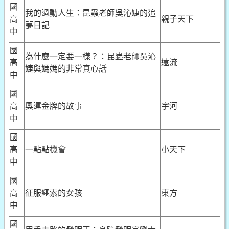
國
我的過動人生：昆蟲老師吳沁婕的追
高
親子天下
夢日記
中
國
為什麼一定要一樣？：昆蟲老師吳沁
高
遠流
婕與媽媽的非常真心話
中
國
高
奧運金牌的故事
宇河
中
國
高
一點點機會
小天下
中
國
高
征服繩索的女孩
東方
中
國