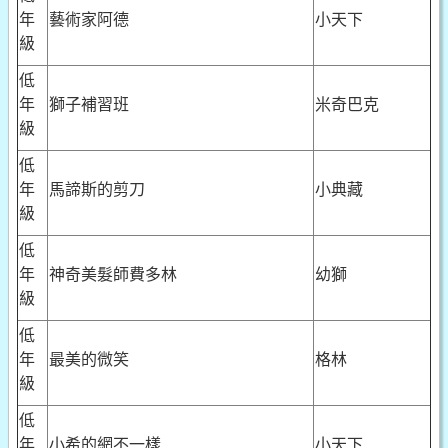
年
藝術家阿德
小天下
級
低
年
獅子補習班
米奇巴克
級
低
年
馬諦斯的剪刀
小典藏
級
低
年
神奇美髮師費多林
幼獅
級
低
年
最美的微笑
格林
級
低
年
小希的網不一樣
小天下