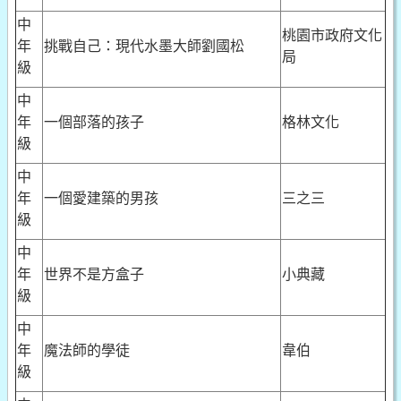
中
桃園市政府文化
年
挑戰自己：現代水墨大師劉國松
局
級
中
年
一個部落的孩子
格林文化
級
中
年
一個愛建築的男孩
三之三
級
中
年
世界不是方盒子
小典藏
級
中
年
魔法師的學徒
韋伯
級