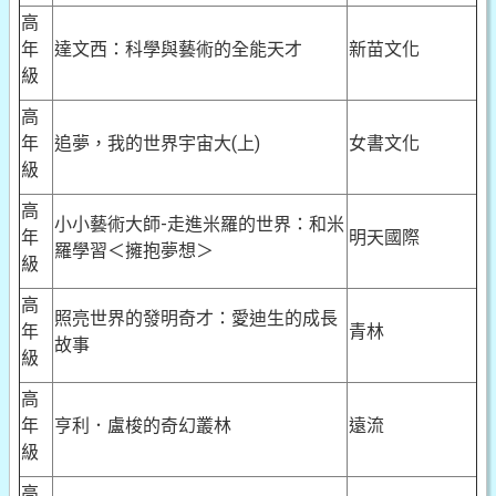
高
年
達文西：科學與藝術的全能天才
新苗文化
級
高
年
追夢，我的世界宇宙大(上)
女書文化
級
高
小小藝術大師-走進米羅的世界：和米
年
明天國際
羅學習＜擁抱夢想＞
級
高
照亮世界的發明奇才：愛迪生的成長
年
青林
故事
級
高
年
亨利．盧梭的奇幻叢林
遠流
級
高