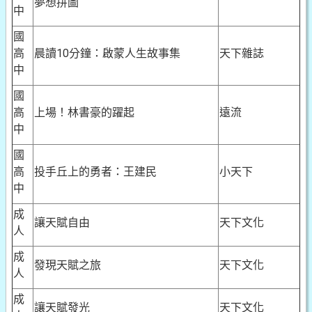
夢想拼圖
中
國
高
晨讀10分鐘：啟蒙人生故事集
天下雜誌
中
國
高
上場！林書豪的躍起
遠流
中
國
高
投手丘上的勇者：王建民
小天下
中
成
讓天賦自由
天下文化
人
成
發現天賦之旅
天下文化
人
成
讓天賦發光
天下文化