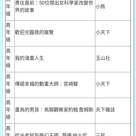
勇往直前：50位傑出女科學家改變世
年
小熊
界的故事
級
高
年
歡迎光臨我的展覽
小天下
級
高
年
我的漫畫人生
玉山社
級
高
年
傳遞幸福的動畫大師：宮崎駿
小天下
級
高
年
畫鳥的男孩：鳥類觀察家約翰.詹姆斯
天下雜誌
級
高
年
從米老鼠到夢幻王國 : 華德.迪士尼
三民