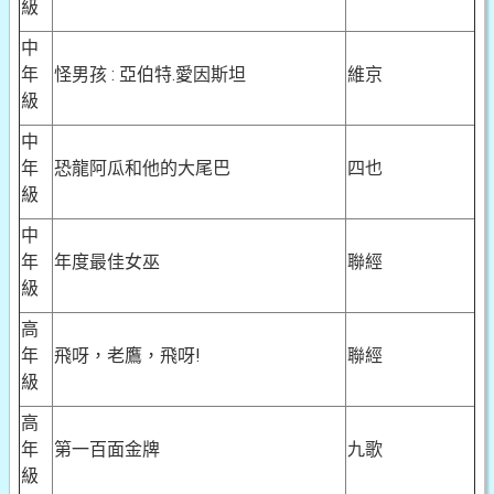
級
中
年
怪男孩 : 亞伯特.愛因斯坦
維京
級
中
年
恐龍阿瓜和他的大尾巴
四也
級
中
年
年度最佳女巫
聯經
級
高
年
飛呀，老鷹，飛呀!
聯經
級
高
年
第一百面金牌
九歌
級