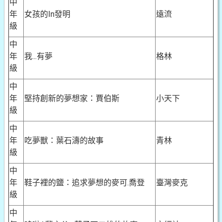
中
年
女孩的In發明
遠流
級
中
年
我...有夢
格林
級
中
年
堅持創新的夢想家：賈伯斯
小天下
級
中
年
吃夢獸：葉石濤的故事
青林
級
中
年
鞋子裡的鹽：追求夢想的麥可.喬登
臺灣麥克
級
中