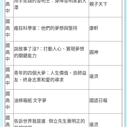
用手走路的發明王：身障發明家劉大
高
親子天下
潭
中
國
高
瘋狂科學家：他們的夢想與堅持
康軒
中
國
說故事了沒?：打動人心、實現夢想
高
圓神
的關鍵能力
中
國
青年的四個大夢：人生價值、良師益
高
遠流
友、終身志業和愛的尋求
中
國
高
油條報紙‧文字夢
國語日報
中
國
告訴世界我是誰 : 倒立先生黃明正的
高
遠流