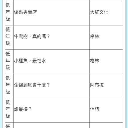
低
年
優點專賣店
大紅文化
級
低
年
牛爬樹，真的嗎？
格林
級
低
年
小鱷魚，最怕水
格林
級
低
年
企鵝到底會什麼？
阿布拉
級
低
年
誰最棒？
信誼
級
低