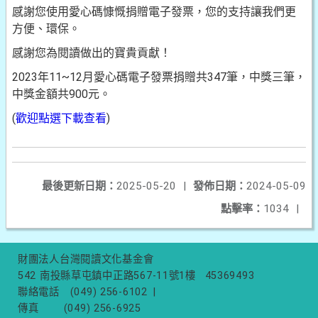
感謝您使用愛心碼慷慨捐贈電子發票，您的支持讓我們更
方便、環保。
感謝您為閱讀做出的寶貴貢獻！
2023年11~12月愛心碼電子發票捐贈共347筆，中獎三筆，
中獎金額共900元。
(
歡迎點選下載查看
)
最後更新日期：
2025-05-20
|
發佈日期：
2024-05-09
點擊率：
1034
|
財團法人台灣閱讀文化基金會
542 南投縣草屯鎮中正路567-11號1樓
45369493
聯絡電話
(049) 256-6102
|
傳真
(049) 256-6925