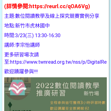
(詳情參閱:
https://reurl.cc/qOA6Vg
)
主題:數位閱讀教學及線上探究競賽實例分享
地點:新竹市虎林國中
時間:3/23(三) 13:30-16:30
講師:李宗怡講師
更多研習場次請
至:
https://www.twnread.org.tw/nss/p/DigitalRea
歡迎踴躍參與!!!