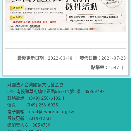
最後更新日期：
2022-03-18
|
發佈日期：
2021-07-23
點擊率：
1547
|
財團法人台灣閱讀文化基金會
542 南投縣草屯鎮中正路567-11號1樓
45369493
聯絡電話
(049) 256-6102
|
傳真
(049) 256-6925
電子信箱
read@twnread.org.tw
最後更新
2019-12-31
總瀏覽人次
3854739