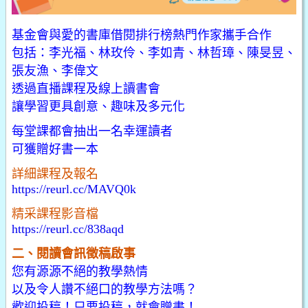
基金會與愛的書庫借閱排行榜熱門作家攜手合作
包括：李光福、林玫伶、李如青、林哲璋、陳旻昱、
張友漁、李偉文
透過直播課程及線上讀書會
讓學習更具創意、趣味及多元化
每堂課都會抽出一名幸運讀者
可獲贈好書一本
詳細課程及報名
https://reurl.cc/MAVQ0k
精采課程影音檔
https://reurl.cc/838aqd
二、閱讀會訊徵稿啟事
您有源源不絕的教學熱情
以及令人讚不絕口的教學方法嗎？
歡迎投稿！只要投稿，就會贈書！