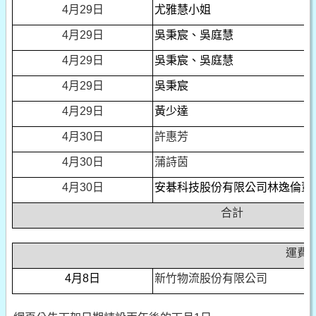
4
月29日
尤雅慧小姐
4
月29日
吳秉宸、吳庭慧
4
月29日
吳秉宸、吳庭慧
4
月29日
吳秉宸
4
月29日
黃少達
4
月30日
許惠芳
4
月30日
蒲詩茵
4
月30日
安碁科技股份有限公司林逸倫董
合計
運費
4
月8日
新竹物流股份有限公司