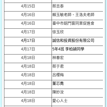
4
月15日
蔡吉泰
4
月16日
賴玉敏老師、王洛夫老師
4
月16日
臺中市鋁門窗同業促進會
4
月17日
徐玉欣
4
月17日
誠信和投資股份有限公司
4
月17日
5
年4班 李柏潁同學
4
月18日
林春宏
4
月18日
蔡于君
4
月18日
呂櫻梅
4
月18日
董芯喬
4
月18日
陳妙汝
4
月18日
愛心人士