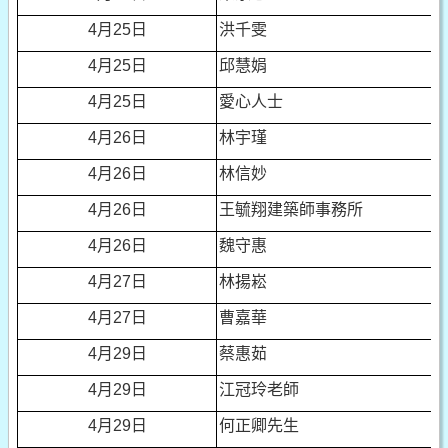
4
月25日
洪千雯
4
月25日
邱慧娟
4
月25日
愛心人士
4
月26日
林宇瑾
4
月26日
林信妙
4
月26日
王毓翔建築師事務所
4
月26日
魏守惠
4
月27日
林揚崧
4
月27日
曹嘉華
4
月29日
蔡惠茹
4
月29日
江冠玲老師
4
月29日
何正卿先生