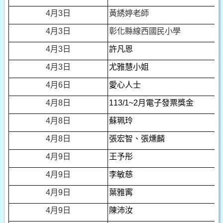
4
月3日
黃綉婷老師
4
月3日
彰化縣線西國民小學
4
月3日
許凡恩
4
月3日
尤雅慧小姐
4
月6日
愛心人士
4
月8日
113/1~2
月電子發票獎金
4
月8日
蘇珮玲
4
月8日
張宏智、張燻麟
4
月9日
王予彤
4
月9日
李敏慈
4
月9日
葉雅寗
4
月9日
陳沛汝