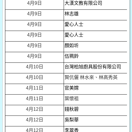
4
月9日
大漢文教有限公司
4
月9日
林志雄
4
月9日
愛心人士
4
月9日
愛心人士
4
月9日
顏如圻
4
月9日
伍珮鈴
4
月10日
台灣柏旭廚具股份有限公司
4
月10日
賢伉儷 林水來、林高秀英
4
月11日
官美嫦
4
月11日
葉懷祖
4
月12日
錢秋碧
4
月12日
吳梨華
4
月12日
李翠香