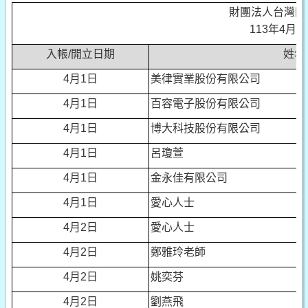
財團法人台灣閱
113年4月
入帳/開立日期
姓名
4
月1日
美律實業股份有限公司
4
月1日
百容電子股份有限公司
4
月1日
博大科技股份有限公司
4
月1日
呂瓊萱
4
月1日
金永佳有限公司
4
月1日
愛心人士
4
月2日
愛心人士
4
月2日
鄭雅玲老師
4
月2日
姚奕芬
4
月2日
劉燕飛