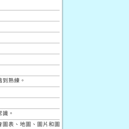
階到熟練。
常識。
會圖表、地圖、圖片和圖形。