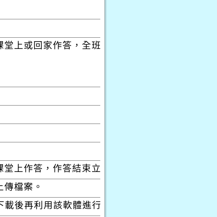
課堂上或回家作答，全班作答情形會顯
課堂上作答，作答結束立刻呈現積分。
上傳檔案。
)下載後再利用該軟體進行闖關解題。