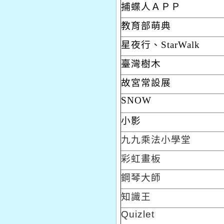
捕蝶人ＡＰＰ
教育部萌典
星夜行、StarWalk
臺灣樹木
故宮常設展
SNOW
小影
九九乘法小學堂
彩虹畫板
鋼琴大師
知識王
Quizlet