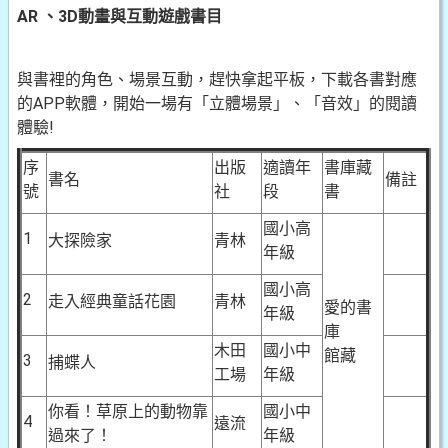
AR 、3D動畫與互動遊戲書目
與書裡的角色、場景互動，趕快拿起平板，下載各書對應
的APP軟體，開始一場有「立體場景」、「音效」的閱讀
體驗!
序
出版
適讀年
書庫藏
書名
備註
號
社
段
書
國小高
1
大探險家
青林
年級
國小高
2
走入經典童話花園
青林
愛的書
年級
庫
木田
國小中
館藏
3
捕蝶人
工場
年級
你看！草原上的動物靠
國小中
4
遠流
過來了！
年級