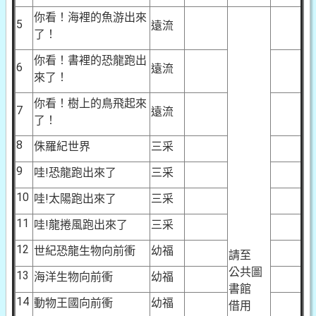
你看！海裡的魚游出來
5
遠流
了！
你看！書裡的恐龍跑出
6
遠流
來了！
你看！樹上的鳥飛起來
7
遠流
了！
8
侏羅紀世界
三采
9
哇!恐龍跑出來了
三采
10
哇!太陽跑出來了
三采
11
哇!龍捲風跑出來了
三采
12
世紀恐龍生物向前衝
幼福
請至
公共圖
13
海洋生物向前衝
幼福
書館
14
動物王國向前衝
幼福
借用