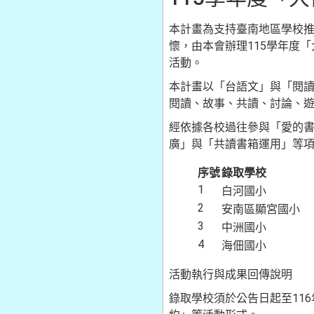
本計畫為支持臺南地區學校
懷，由本會辦理115學年度
活動。
本計畫以「台語文」與「閱
閱讀、故事、共讀、討論、
經依據各校過往參與「愛的
廣」與「共讀書箱運用」等項
序號
錄取學校
1
白河國小
2
安南區顯宮國小
3
中洲國小
4
海佃國小
活動執行與成果回傳說明
錄取學校須於公告日起至11