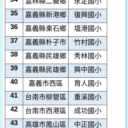
雲林縣二崙鄉
永定國小
35
嘉義縣新港鄉
復興國小
36
嘉義縣東石鄉
塭港國小
37
嘉義縣朴子市
竹村國小
38
嘉義縣民雄鄉
秀林國小
39
嘉義縣民雄鄉
興中國小
40
嘉義市西區
育人國小
41
台南市柳營區
重溪國小
42
台南市西港區
成功國小
43
高雄市鳳山區
中正國小