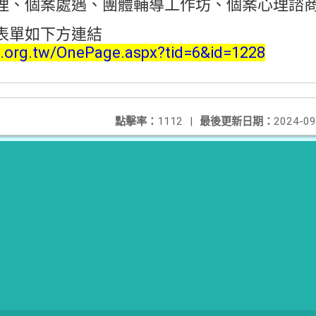
理、個案處遇、團體輔導工作坊、個案心理諮
表單如下方連結
l.org.tw/OnePage.aspx?tid=6&id=1228
點擊率：
1112
|
最後更新日期：
2024-09