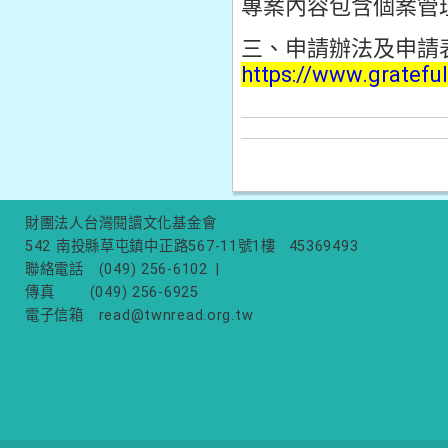
專案內容包含個案管
三、申請辦法及申請
https://www.gratefu
財團法人台灣閱讀文化基金會
542 南投縣草屯鎮中正路567-11號1樓
45369493
聯絡電話
(049) 256-6102
|
傳真
(049) 256-6925
電子信箱
read@twnread.org.tw