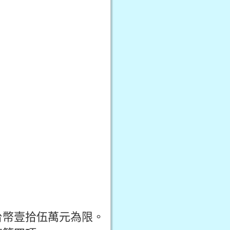
台幣壹拾伍萬元為限。