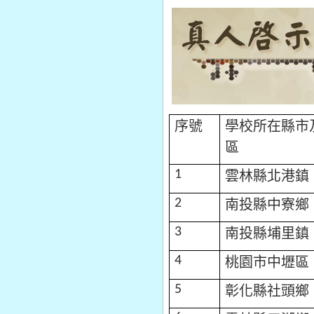
序號
學校所在縣市
區
雲林縣北港鎮
1
南投縣中寮鄉
2
南投縣埔里鎮
3
桃園市中壢區
4
彰化縣社頭鄉
5