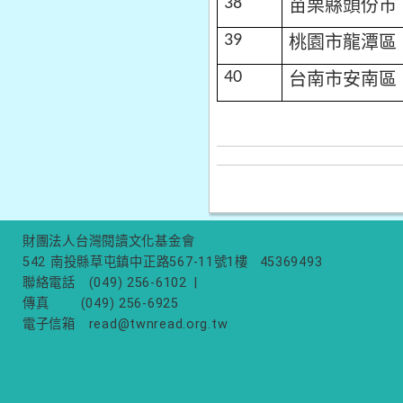
苗栗縣頭份市
38
桃園市龍潭區
39
台南市安南區
40
財團法人台灣閱讀文化基金會
542 南投縣草屯鎮中正路567-11號1樓
45369493
聯絡電話
(049) 256-6102
|
傳真
(049) 256-6925
電子信箱
read@twnread.org.tw