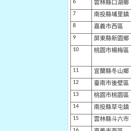
雲林縣口湖鄉
6
南投縣埔里鎮
7
嘉義市西區
8
屏東縣新園鄉
9
桃園市楊梅區
10
宜蘭縣冬山鄉
11
臺南市後壁區
12
桃園市桃園區
13
南投縣草屯鎮
14
雲林縣斗六市
15
嘉義市西區
16