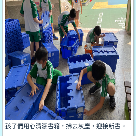
孩子們用心清潔書箱，拂去灰塵，迎接新書。