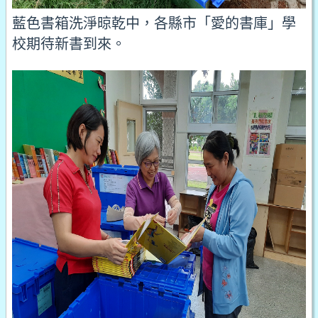
藍色書箱洗淨晾乾中，各縣市「愛的書庫」學
校期待新書到來。