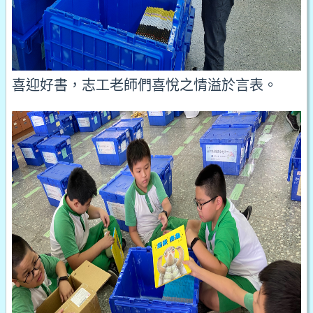
喜迎好書，志工老師們喜悅之情溢於言表。