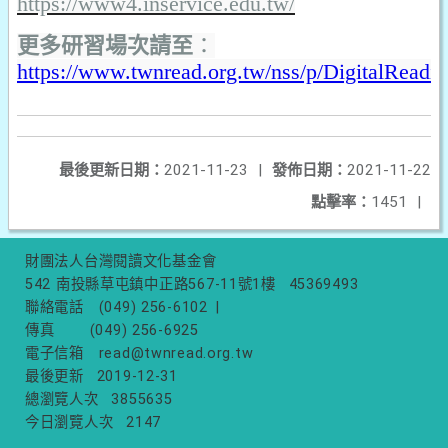
https://www4.inservice.edu.tw/
更多研習場次請至
：
https://www.twnread.org.tw/nss/p/DigitalReadi
最後更新日期：
2021-11-23
|
發佈日期：
2021-11-22
點擊率：
1451
|
財團法人台灣閱讀文化基金會
542 南投縣草屯鎮中正路567-11號1樓
45369493
聯絡電話
(049) 256-6102
|
傳真
(049) 256-6925
電子信箱
read@twnread.org.tw
最後更新
2019-12-31
總瀏覽人次
3855635
今日瀏覽人次
2147