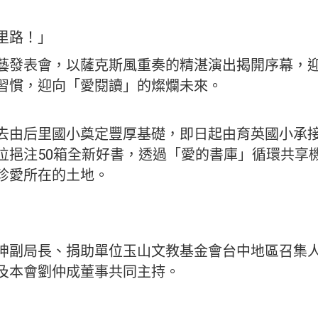
里路！」
藝發表會，以薩克斯風重奏的精湛演出揭開序幕，
習慣，迎向「愛閱讀」的燦爛未來。
去由后里國小奠定豐厚基礎，即日起由育英國小承
位挹注50箱全新好書，透過「愛的書庫」循環共享
珍愛所在的土地。
坤副局長、捐助單位玉山文教基金會台中地區召集
及本會劉仲成董事共同主持。