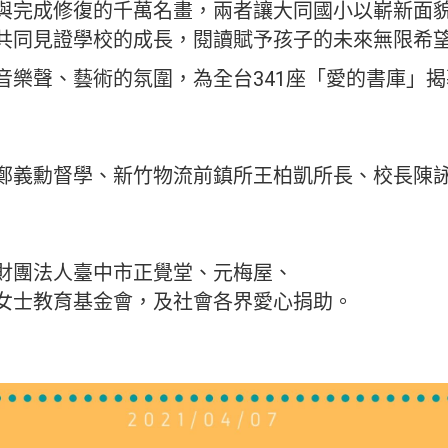
與完成修復的千萬名畫，兩者讓大同國小以嶄新面
共同見證學校的成長，閱讀賦予孩子的未來無限希
音樂聲、藝術的氛圍，為全台341座「愛的書庫」
鄭義勳督學、新竹物流前鎮所王柏凱所長、校長陳
財團法人臺中市正覺堂、元梅屋、
女士教育基金會，及社會各界愛心捐助。