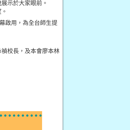
貌展示於大家眼前。
望。
揭幕啟用，為全台師生提
詠禎校長，及本會廖本林