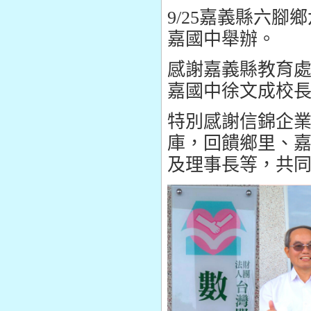
9/25
嘉義縣六腳鄉
嘉國中舉辦。
感謝嘉義縣教育
嘉國中徐文成校
特別感謝信錦企
庫，回饋鄉里、
及理事長等，共