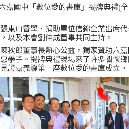
六嘉國中「數位愛的書庫」揭牌典禮
(
全
處張東山督學、捐助單位信錦企業出席代
長，以及本會劉仲成董事共同主持。
業陳秋郎董事長熱心公益，獨家贊助六嘉
嘉惠學子。揭牌典禮現場來了許多關懷鄉
同見證嘉義縣第一座數位愛的書庫成立。