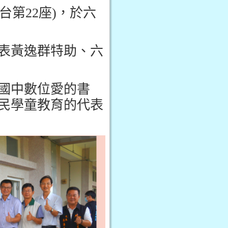
台第
22
座
)
，於六
表黃逸群特助、六
國中數位愛的書
民學童教育的代表