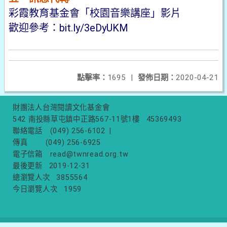
彩霞教育基金會「校園音樂講座」影片
歡迎參考：
bit.ly/3eDyUKM
點擊率：
1695
|
發佈日期：
2020-04-21
財團法人台灣閱讀文化基金會
542 南投縣草屯鎮中正路567-11號1樓
45369493
聯絡電話
(049) 256-6102
|
傳真
(049) 256-6925
電子信箱
read@twnread.org.tw
最後更新
2019-12-31
總瀏覽人次
3855564
今日瀏覽人次
1959