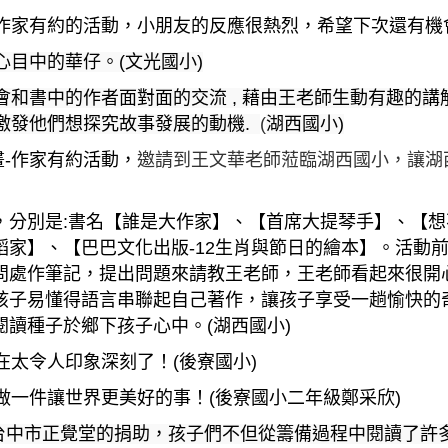
作家有約的活動，小朋友的反應很熱烈，希望下次還有機
心目中的華仔。
(文光國小)
機會和書中的作者面對面的交流 ,
藉由王老師生動有趣的講
激發他們想探究故事發展的動機
.
(
湖西國小)
畫
-
作家有約活動，
邀請到王文華老師蒞臨湖西國小，讓湖
，分別是:書名【誰是大作家】、【首席大提琴手】、【
蹈家】、【巴巴文化出版
-12
生肖與節日的繪本】。
活動
問處作筆記，提出問題來請教王老師，王老師看起來很開
孩子易懂得語言串聯起自己著作，讓孩子享受一趟愉快的
閱讀種子於鄉下孩子心中。
(湖西國小)
實在太令人印象深刻了！(後寮國小)
樣做一件讓世界更美好的事！(後寮國小二年級鄭采欣)
台中市正覺堂的捐助，孩子們不但從籌備過程中閱讀了許