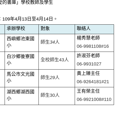
愛的書庫」學校教師及學生
：
109
年
4
月
13
日至
4
月
14
日。
承辦學校
對象
聯絡人
楊秀慧老師
西嶼鄉池東國
師生
34
人
小
06-9981108#16
許淑芬老師
白沙鄉後寮國
全校師生
43
人
小
06-9931027
黃上臻主任
馬公市文光國
師生
29
人
小
06-9264181#21
王有榮主任
湖西鄉湖西國
師生30人
小
06-9921008#110