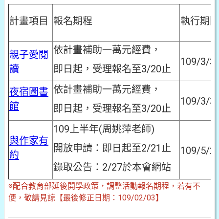
計畫項目
報名期程
執行期
依計畫補助一萬元經費，
親子愛閱
109/3/3
讀
即日起，受理報名至3/20止
依計畫補助一萬元經費，
夜宿圖書
109/3/3
館
即日起，受理報名至3/20止
109上半年(周姚萍老師)
與作家有
開放申請：即日起至2/21止
109/5/2
約
錄取公告：2/27於本會網站
※配合教育部延後開學政策，調整活動報名期程，若有不
便，敬請見諒【最後修正日期：109/02/03】