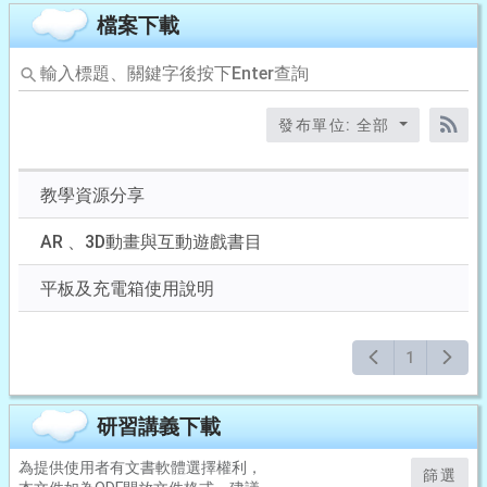
檔案下載
輸
入
標
發布單位: 全部
題、
RS
關
鍵
教學資源分享
字
後
AR 、3D動畫與互動遊戲書目
按
下
平板及充電箱使用說明
Enter
查
詢
1
研習講義下載
為提供使用者有文書軟體選擇權利，
篩選