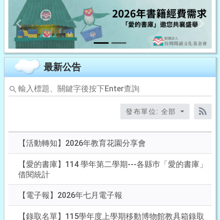
Previous
Next
最新公告
輸
入
標
發布單位: 全部
題、
RS
關
鍵
【活動轉知】2026年教育花園分享會
字
後
【愛的書庫】114 學年第二學期---各縣巿「愛的書庫」
按
借閱統計
下
Enter
【電子報】2026年七月電子報
查
詢
【錄取名單】115學年度上學期移動博物館教具箱錄取